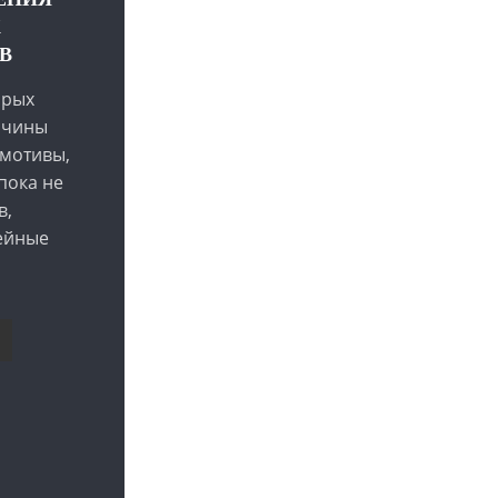
Х
В
орых
ичины
мотивы,
пока не
в,
ейные