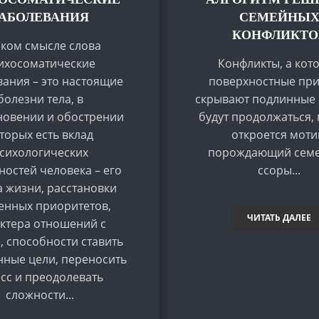
АБОЛЕВАНИЯ
СЕМЕЙНЫ
КОНФЛИКТО
зком смысле слова
ихосоматические
Конфликты, а кот
ания – это настоящие
поверхностные пр
болезни тела, в
скрывают подлинные 
новении и обострении
будут продолжаться, 
торых есть вклад
откроется моти
сихологических
порождающий сем
ностей человека – его
ссоры...
 жизни, расстановки
енных приоритетов,
ЧИТАТЬ ДАЛЕЕ
ктера отношений с
 способности ставить
нные цели, переносить
есс и преодолевать
сложности...