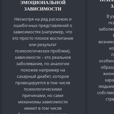
ЭМОЦИОНАЛЬНОЙ
З
ЗАВИСИМОСТИ
В у
Несмотря на ряд расхожих и
пс
ошибочных представлений о
заболев
зависимостях (например, что
это просто плохое воспитание
возник
или результат
ко
психологических проблем),
п
зависимости – это реальное
особен
заболевание, по аналогии
образа
похожее например на
жизн
сахарный диабет, которое
хара
провоцируется в том числе
людьми,
психологическими
собстве
причинами, но сами
стр
механизмы зависимости
имеют в том числе